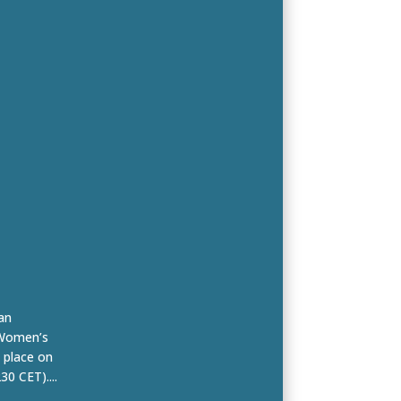
ean
 Women’s
 place on
0 CET)....