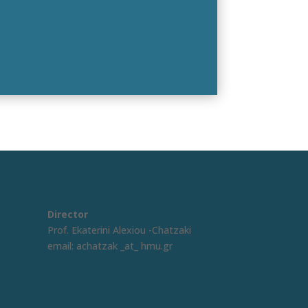
Director
Prof. Ekaterini Alexiou -Chatzaki
email:
achatzak _at_ hmu.gr