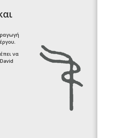
και
αραγωγή
έργου.
να
(David