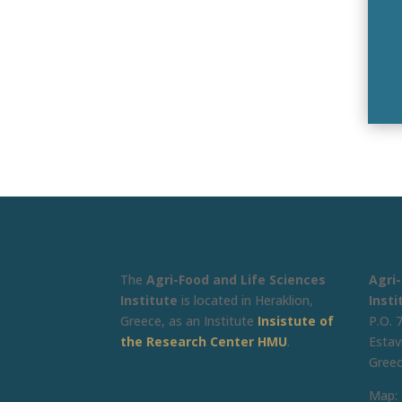
The
Agri-Food and Life Sciences
Agri
Institute
is located in Heraklion,
Insti
Greece, as an Institute
Insistute of
P.O. 
the Research Center HMU
.
Estav
Gree
Map: