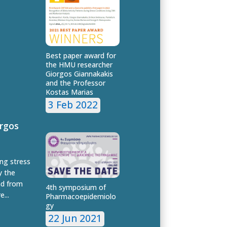
Best paper award for
the HMU researcher
Giorgos Giannakakis
and the Professor
Kostas Marias
3 Feb 2022
rgos
ing stress
y the
nd from
4th symposium of
...
Pharmacoepidemiolo
gy
22 Jun 2021