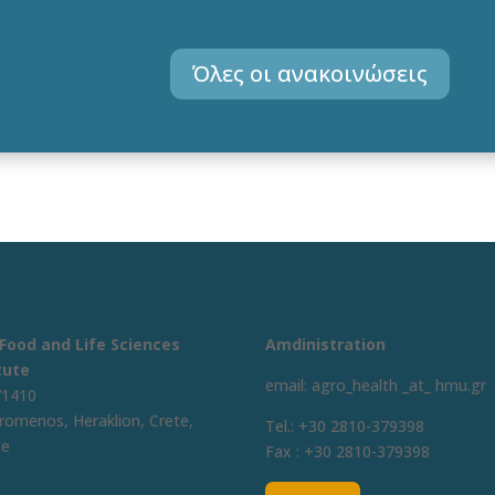
Όλες οι ανακοινώσεις
-Food and Life Sciences
Amdinistration
tute
email: agro_health _at_ hmu.gr
71410
romenos, Heraklion, Crete,
Tel.: +30 2810-379398
ce
Fax : +30 2810-379398