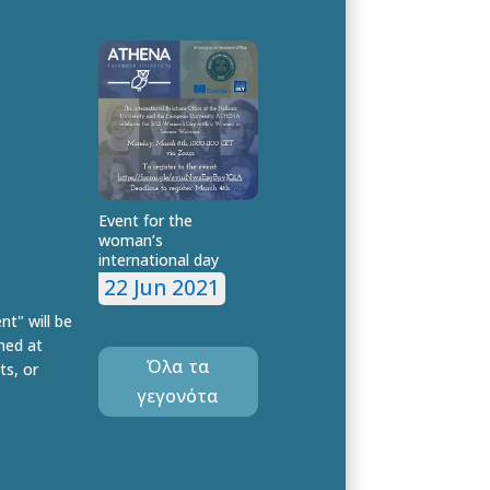
Event for the
woman’s
international day
22 Jun 2021
t" will be
imed at
Όλα τα
ts, or
γεγονότα