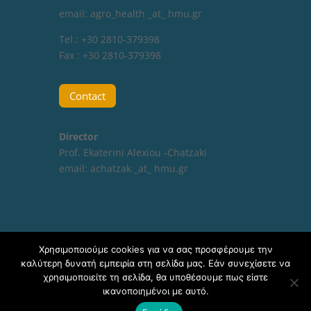
email: agro_health _at_ hmu.gr
Tel.: +30 2810-379398
Fax : +30 2810-379398
Contact
Director
Prof. Ekaterini Alexiou -Chatzaki
email:
achatzak _at_ hmu.gr
Χρησιμοποιούμε cookies για να σας προσφέρουμε την
καλύτερη δυνατή εμπειρία στη σελίδα μας. Εάν συνεχίσετε να
χρησιμοποιείτε τη σελίδα, θα υποθέσουμε πως είστε
ικανοποιημένοι με αυτό.
Agri-Food and Life Sciences Institute of the Research