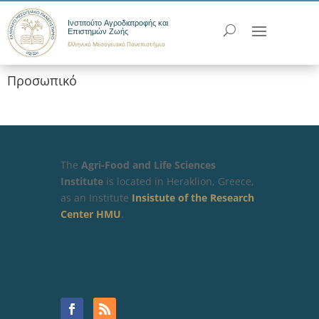
Ινστιτούτο Αγροδιατροφής και
Επιστημών Ζωής
Ελληνικό Μεσογειακό Πανεπιστήμιο
Προσωπικό
The
Agri-Food and Life Sciences
Institute
is located in Heraklion, Greece,
as an Institute
Insistute of the Research
Center HMU
.